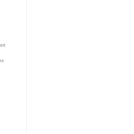
eit
hre