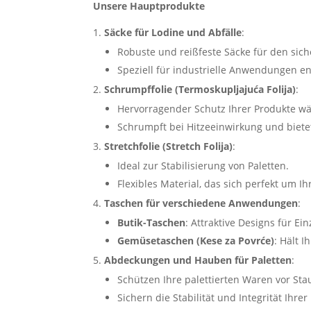
Unsere Hauptprodukte
Säcke für Lodine und Abfälle
:
Robuste und reißfeste Säcke für den sic
Speziell für industrielle Anwendungen en
Schrumpffolie (Termoskupljajuća Folija)
:
Hervorragender Schutz Ihrer Produkte w
Schrumpft bei Hitzeeinwirkung und biete
Stretchfolie (Stretch Folija)
:
Ideal zur Stabilisierung von Paletten.
Flexibles Material, das sich perfekt um I
Taschen für verschiedene Anwendungen
:
Butik-Taschen
: Attraktive Designs für Ei
Gemüsetaschen (Kese za Povrće)
: Hält I
Abdeckungen und Hauben für Paletten
:
Schützen Ihre palettierten Waren vor Sta
Sichern die Stabilität und Integrität Ihrer