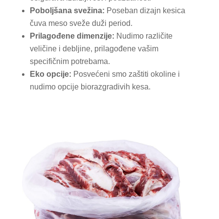
Poboljšana svežina:
Poseban dizajn kesica
čuva meso sveže duži period.
Prilagođene dimenzije:
Nudimo različite
veličine i debljine, prilagođene vašim
specifičnim potrebama.
Eko opcije:
Posvećeni smo zaštiti okoline i
nudimo opcije biorazgradivih kesa.