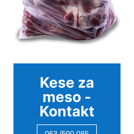
Kese za
meso -
Kontakt
063 /500 085