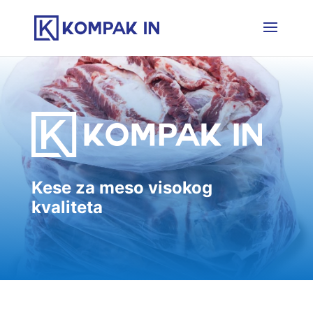
Kese za meso visokog
kvaliteta