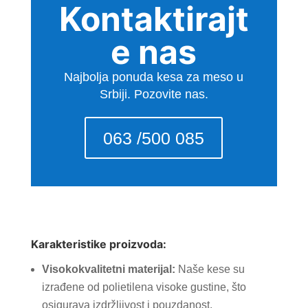
Kontaktirajt
e nas
Najbolja ponuda kesa za meso u
Srbiji. Pozovite nas.
063 /500 085
Karakteristike proizvoda:
Visokokvalitetni materijal:
Naše kese su
izrađene od polietilena visoke gustine, što
osigurava izdržljivost i pouzdanost.