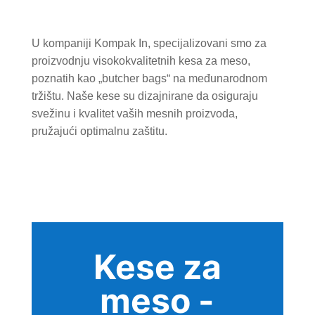
U kompaniji Kompak In, specijalizovani smo za
proizvodnju visokokvalitetnih kesa za meso,
poznatih kao „butcher bags“ na međunarodnom
tržištu. Naše kese su dizajnirane da osiguraju
svežinu i kvalitet vaših mesnih proizvoda,
pružajući optimalnu zaštitu.
Kese za
meso -