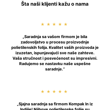
Šta naši klijenti kažu o nama
★★★★★
„Saradnja sa vašom firmom je bila
zadovoljstvo u procesu proizvodnje
polietilenskih folija. Kvalitet vaših proizvoda je
izuzetan, ispunjavajući sve naše zahteve.
Vaša stručnost i posvećenost su impresivni.
Radujemo se nastavku naše uspešne
saradnje.“
★★★★★
„Sjajna saradnja sa firmom Kompak In iz
Indjije! Njihove polietilenske folije su