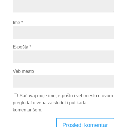
Ime
*
E-pošta
*
Veb mesto
Sačuvaj moje ime, e-poštu i veb mesto u ovom
pregledaču veba za sledeći put kada
komentarišem.