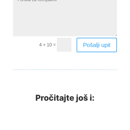
Pošalji upit
=
4 + 10
Pročitajte još i: