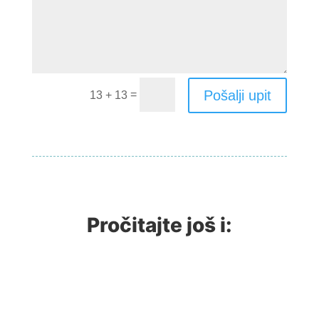
Pošalji upit
=
13 + 13
Pročitajte još i: