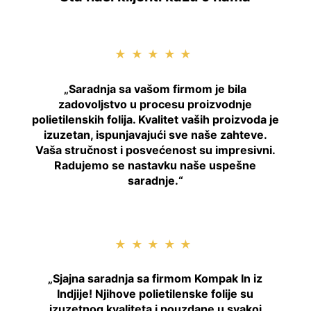
★★★★★
„Saradnja sa vašom firmom je bila
zadovoljstvo u procesu proizvodnje
polietilenskih folija. Kvalitet vaših proizvoda je
izuzetan, ispunjavajući sve naše zahteve.
Vaša stručnost i posvećenost su impresivni.
Radujemo se nastavku naše uspešne
saradnje.“
★★★★★
„Sjajna saradnja sa firmom Kompak In iz
Indjije! Njihove polietilenske folije su
izuzetnog kvaliteta i pouzdane u svakoj