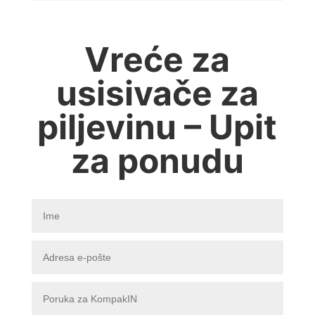
Vreće za
usisivače za
piljevinu – Upit
za ponudu