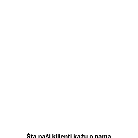
Vreće na rolni (pre-sečene) – na hilznama
Ø30 / Ø35 / Ø40Polietilenske vreće na rolni
(sa perforacijom za lako kidanje), idealne za
automatsko i ručno pakovanje u industriji,
logistici i e-commerce pakovanjima.
Karakteristike proizvoda Unutrašnji prečnik
hilzne: Ø30 /...
Šta naši klijenti kažu o nama