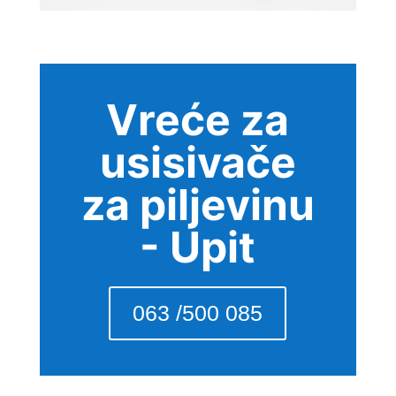
Vreće za
usisivače
za piljevinu
- Upit
063 /500 085