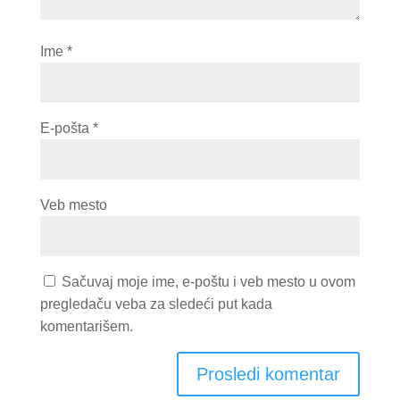
Ime
*
E-pošta
*
Veb mesto
Sačuvaj moje ime, e-poštu i veb mesto u ovom
pregledaču veba za sledeći put kada
komentarišem.