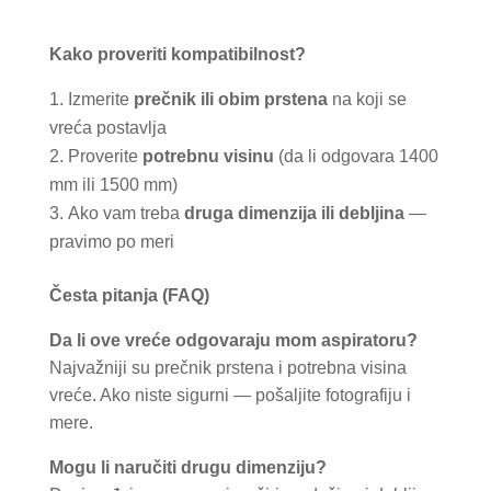
Kako proveriti kompatibilnost?
Izmerite
prečnik ili obim prstena
na koji se
vreća postavlja
Proverite
potrebnu visinu
(da li odgovara 1400
mm ili 1500 mm)
Ako vam treba
druga dimenzija ili debljina
—
pravimo po meri
Česta pitanja (FAQ)
Da li ove vreće odgovaraju mom aspiratoru?
Najvažniji su prečnik prstena i potrebna visina
vreće. Ako niste sigurni — pošaljite fotografiju i
mere.
Mogu li naručiti drugu dimenziju?