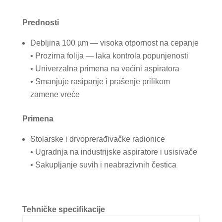
Prednosti
Debljina 100 µm — visoka otpornost na cepanje
• Prozirna folija — laka kontrola popunjenosti
• Univerzalna primena na većini aspiratora
• Smanjuje rasipanje i prašenje prilikom
zamene vreće
Primena
Stolarske i drvoprerađivačke radionice
• Ugradnja na industrijske aspiratore i usisivače
• Sakupljanje suvih i neabrazivnih čestica
Tehničke specifikacije