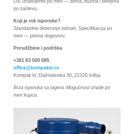
Da, izrađujemo po meri — širina, dužina i debljina
po zahtevu.
Koji je rok isporuke?
Standardne dimenzije odmah. Specifikacija po
meri — prema dogovoru.
Porudžbine i podrška
+381 63 500 085
office@kompakin.rs
Kompak In, Dalmatinska 30, 22320 Inđija
Brza isporuka sa lagera. Mogućnost izrade po
meri kupca.